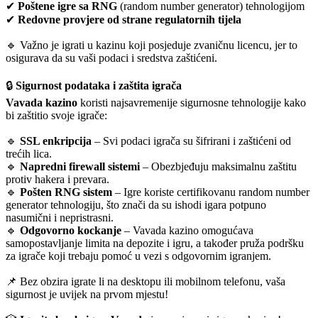
✔
Poštene igre sa RNG
(random number generator) tehnologijom
✔
Redovne provjere od strane regulatornih tijela
🔹 Važno je igrati u kazinu koji posjeduje zvaničnu licencu, jer to
osigurava da su vaši podaci i sredstva zaštićeni.
🔒
Sigurnost podataka i zaštita igrača
Vavada kazino
koristi najsavremenije sigurnosne tehnologije kako
bi zaštitio svoje igrače:
🔹
SSL enkripcija
– Svi podaci igrača su šifrirani i zaštićeni od
trećih lica.
🔹
Napredni firewall sistemi
– Obezbjeđuju maksimalnu zaštitu
protiv hakera i prevara.
🔹
Pošten RNG sistem
– Igre koriste certifikovanu random number
generator tehnologiju, što znači da su ishodi igara potpuno
nasumični i nepristrasni.
🔹
Odgovorno kockanje
– Vavada kazino omogućava
samopostavljanje limita na depozite i igru, a također pruža podršku
za igrače koji trebaju pomoć u vezi s odgovornim igranjem.
📌 Bez obzira igrate li na desktopu ili mobilnom telefonu, vaša
sigurnost je uvijek na prvom mjestu!