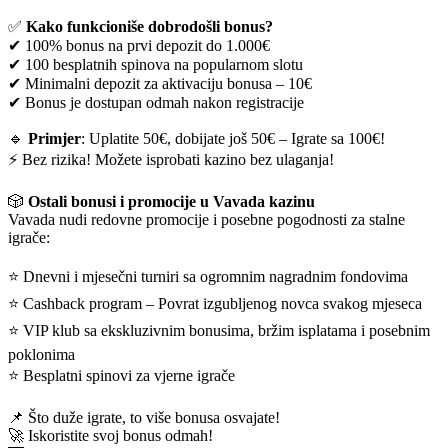
✅
Kako funkcioniše dobrodošli bonus?
✔ 100% bonus na prvi depozit do 1.000€
✔ 100 besplatnih spinova na popularnom slotu
✔ Minimalni depozit za aktivaciju bonusa – 10€
✔ Bonus je dostupan odmah nakon registracije
🔹
Primjer
: Uplatite 50€, dobijate još 50€ – Igrate sa 100€!
⚡ Bez rizika! Možete isprobati kazino bez ulaganja!
🎲
Ostali bonusi i promocije u Vavada kazinu
Vavada nudi redovne promocije i posebne pogodnosti za stalne
igrače:
⭐ Dnevni i mjesečni turniri sa ogromnim nagradnim fondovima
⭐ Cashback program – Povrat izgubljenog novca svakog mjeseca
⭐ VIP klub sa ekskluzivnim bonusima, bržim isplatama i posebnim
poklonima
⭐ Besplatni spinovi za vjerne igrače
📌 Što duže igrate, to više bonusa osvajate!
🚀 Iskoristite svoj bonus odmah!