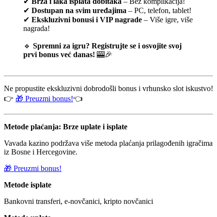
✔
Brza i laka isplata dobitaka
– Bez komplikacija!
✔
Dostupan na svim uređajima
– PC, telefon, tablet!
✔
Ekskluzivni bonusi i VIP nagrade
– Više igre, više
nagrada!
🔹
Spremni za igru? Registrujte se i osvojite svoj
prvi bonus već danas!
🎰🎉
Ne propustite ekskluzivni dobrodošli bonus i vrhunsko slot iskustvo!
👉
🎁 Preuzmi bonus!
👈
Metode plaćanja: Brze uplate i isplate
Vavada kazino podržava više metoda plaćanja prilagođenih igračima
iz Bosne i Hercegovine.
🎁 Preuzmi bonus!
Metode isplate
Bankovni transferi, e-novčanici, kripto novčanici