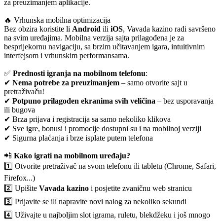
za preuzimanjem aplikacije.
🔥 Vrhunska mobilna optimizacija
Bez obzira koristite li
Android
ili
iOS
, Vavada kazino radi savršeno
na svim uređajima. Mobilna verzija sajta prilagođena je za
besprijekornu navigaciju, sa brzim učitavanjem igara, intuitivnim
interfejsom i vrhunskim performansama.
✅
Prednosti igranja na mobilnom telefonu
:
✔
Nema potrebe za preuzimanjem
– samo otvorite sajt u
pretraživaču!
✔
Potpuno prilagođen ekranima svih veličina
– bez usporavanja
ili bugova
✔ Brza prijava i registracija sa samo nekoliko klikova
✔ Sve igre, bonusi i promocije dostupni su i na mobilnoj verziji
✔ Sigurna plaćanja i brze isplate putem telefona
📲
Kako igrati na mobilnom uređaju?
1️⃣ Otvorite pretraživač na svom telefonu ili tabletu (Chrome, Safari,
Firefox...)
2️⃣ Upišite
Vavada kazino
i posjetite zvaničnu web stranicu
3️⃣ Prijavite se ili napravite novi nalog za nekoliko sekundi
4️⃣ Uživajte u najboljim slot igrama, ruletu, blekdžeku i još mnogo