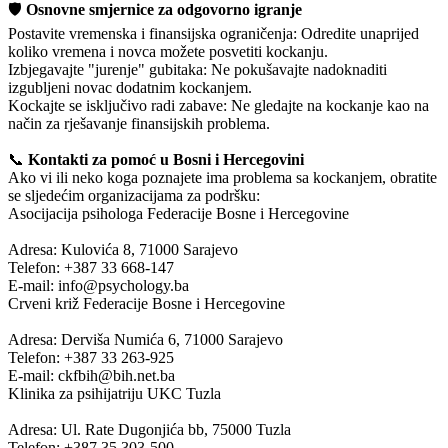
🛡
Osnovne smjernice za odgovorno igranje
Postavite vremenska i finansijska ograničenja: Odredite unaprijed
koliko vremena i novca možete posvetiti kockanju.
Izbjegavajte "jurenje" gubitaka: Ne pokušavajte nadoknaditi
izgubljeni novac dodatnim kockanjem.
Kockajte se isključivo radi zabave: Ne gledajte na kockanje kao na
način za rješavanje finansijskih problema.
📞
Kontakti za pomoć u Bosni i Hercegovini
Ako vi ili neko koga poznajete ima problema sa kockanjem, obratite
se sljedećim organizacijama za podršku:
Asocijacija psihologa Federacije Bosne i Hercegovine
Adresa: Kulovića 8, 71000 Sarajevo
Telefon: +387 33 668-147
E-mail:
info@psychology.ba
Crveni križ Federacije Bosne i Hercegovine
Adresa: Derviša Numića 6, 71000 Sarajevo
Telefon: +387 33 263-925
E-mail:
ckfbih@bih.net.ba
Klinika za psihijatriju UKC Tuzla
Adresa: Ul. Rate Dugonjića bb, 75000 Tuzla
Telefon: +387 35 303-500