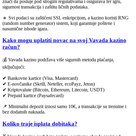
znači da posluje pod strogim regulativama i osigurava fer igru,
sigurnost transakcija i zaštitu ličnih podataka.
🔹 Svi podaci su zaštićeni SSL enkripcijom, a kazino koristi RNG
(random number generator) sistem, koji garantuje poštene i
nasumične ishode igara.
Kako mogu uplatiti novac na svoj Vavada kazino
račun?
💰 Vavada kazino podržava više sigurnih metoda plaćanja,
uključujući:
✔ Bankovne kartice (Visa, Mastercard)
✔ E-novčanike (Skrill, Neteller, ecoPayz, Jeton)
✔ Kriptovalute (Bitcoin, Ethereum, Litecoin, USDT)
✔ Prepaid kartice (Paysafecard)
📌 Minimalni depozit iznosi samo 10€, a transakcije su trenutne i
bez dodatnih naknada.
Koliko traje isplata dobitaka?